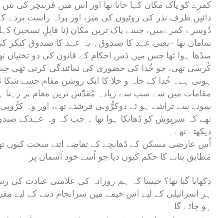
کمرے کو پاک مکان کہا جاتا تھا اور اس میں فرنیچر کی تین 
دائیں طرف نذر کی روٹیوں کی میز، اور براہ راست پردے ک
دُوسرے کمرےمیں، جسے پاک ترین مکان (نا قابلِ تسخیر) کہا
سامان تھا –یعنی عہد کا صندوق۔ یہ عہد کا صندوق کیکر کی 
منڈھا ہوا تھا جس میں دَس احکام کے قانون کی دو تختیاں ت
کُرسی تھی، جو خُدا کی حضوری کی نمائندگی کرتی تھی جی
ہوتی ہے۔ خُدا کے جاہ و جلا کا ایک روشن مقام جسے شکا ئین
مقامات میں سے سب سے زیادہ مُقدّس ترین مقام پر رہتا 
سونے سے تراشے ہو ئے دوکرُّوبی فرشتے تھے، اور وہ کرُّوبی اِس
تھے کہ سرپوش کو ڈھانکا ہوا تھا ۔ جب کہ وہ عہدکے صندو
دیکھتے تھے۔
اُس عارضی مسکن کے ڈھانچے کے تقاضے اتنے سخت کیوں تھے، 
مطابق بنانے کا حکم کیوں دیا جو اُسے خود آسمان پر
دِکھایا گیا تھا؟ جیسا کہ ہم روزانہ کی علامتی عبادت کی 
ہر اسرائیلی کے لیے اس خیمے میں سرانجام دینے کے لیے مق
ہو جائے گا۔