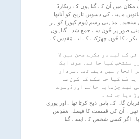
ک مکان میں اُن کے گناہوں کے ریکارڈ
ویں مہینے کی دسویں تاریخ کو آتاتھا
اس سنجیدہ مذہبی رسم (یوم کپور) کو ہر
متی طور پر خُون سے جمع شدہ گناہوں
 بکرے کا خُون چھڑکنے کے لیے مَقدِس کے
نی کے لیے دو بکرے صحن میں لا
ح منتخب کیا جا ئے۔ صرف ایک
سر انجام میں دیتاتھا۔سردار
یہ طے کیا جا سکے کہ کون سا
نی لیے چڑھایا جائے اوردُوسرے
ڑ دیا جائے ۔
ان گاہ کے پاس ذبح کرتا تھا ۔اور پوری
 تھی۔ اُن کی قسمت کا فیصلہ مَقدِس
تھا۔ اگر کسی شخص کے ایسے گناہ