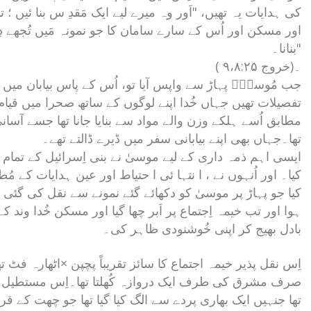
کی ہدایات یہ تھیں، "اَور وہ میرے لیے ایک مَقدِ س بنا ئیں ؛
اور مسکن اور اُس کے سارے سامان کا جو نمونہ مَیں تُجھے دِ
بنانا۔"
( خروج ۹،۸:۲۵)۔
جب مُوسیٰؔ پہاڑ سے واپس آیا تو، اُس کے پاس بیابان میں 
تفصیلات تھیں جہاں خُدا اپنے لوگوں کے ساتھ صحرا میں قی
مطابق اُسے ہلکے وزن والے مواد سے بنایا جانا تھا جسے آسانی
تھا۔جہاں بھی اپنے بیابانی سفر میں ڈیرے ڈالتے تھے۔
ایسی اہم ذمہ داری کے لیے موسیٰ نے بنی اِسرائیل کے تمام 
کیا۔ اور اُنہوں نے ، ا نتہا ئی ا حتیاط اور عین ہدایات کے
کیا جو پہاڑ پر موسیٰ کو دکھائے گئے نمونے سے نقل کی گئی ت
ہوا اور تب خیمہ اِجتماع پر اَبر چھا گیا اور مسکن خُدا وند کے
بادل بھیج کر اپنی خُوشنودی ظاہر کی۔
اِس نقل پذیر خیمہ اجتماع کا سائز تقریباً پچپن ×اٹھارہ ف
صرف مشرق کی طرف ایک دروازہ کُھلتا تھا۔اِس مستطیل عم
تھا جنہیں ایک بھاری پردے سے الگ کیا گیا تھا جو چھت کے ق