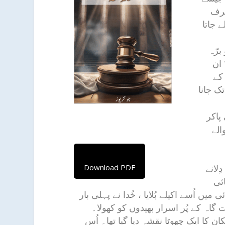
طرف
ے جاتا
برّہ
 ان
کے
ک جانا
پاکر
الے
ِلانے
Download PDF
ئی
یں اُسے اکیلے بُلایا ، خُدا نے پہلی بار
اہ کے پُر اسرار بھیدوں کو کھولا۔
کا ایک چھوٹا نقشہ دیا گیا تھا۔ اُس