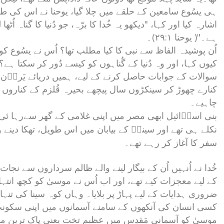
ہی یسُوع سامعین کے حلقے میں چلا گیا، یوحنا نے اس کی 
اشارہ کیا اور کہا، "دیکھو یہ خُدا کا برّہ، جو دُنیا کا گناہ اُٹھا ل
ہے۔"( یوحنا ۲۹:۱)۔
اُن پوشیدہ الفاظ سے نبی کا کیا مطلب تھا؟ اُس نے یسُوع کو 
کیوں کہا، اور وہ دُنیا کے گُناہوں کو کیسے دُور کر سکتا ہے؟
سوالات کے جوابات حاصل کرنے کے لیے، ہمیں دریائے یَردؔن 
کنارے چھوڑ کر سینکڑوں سال پیچھے بحیرہ قُلزم کے کناروں ت
چاہیے۔
بنی اسرؔائیل ابھی مصر میں اپنی غلامی کے گھر سےرہا ئی 
نکلے ہی تھے اور سیناؔ کے بیابان میں اس
طویل، تھکا
دینے و
سفر کا آغاز کر رہے تھے
۔
خُدا نے اُنہیں اُن کے بیگار لینے والے ظالم سرداروں سے نجات د
کے لیے معجزات کیے تھے، اور اب اُس نے موسیٰ کو کچھ انتہا
ضروری ہدایات کے لیے پہاڑ پر بلایا۔ وہاں کوہ سینا کی تنہائی م
کسی انسان کی آنکھوں کے سامنے آسمانوں میں اپنی سکونت گ
موسیٰ کو آسمانی مَقدِس میں عظیم تخت یعنی پاک ترین مکان 