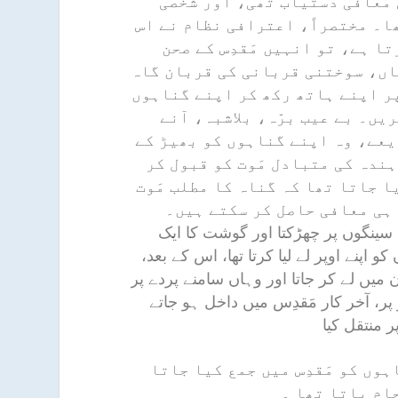
 مُعافی دستیاب تھی، اور شخصی
ا۔ مختصراً، اعترافی نظام نے اس
ا ہے، تو انہیں مَقدِس کے صحن
ہاں، سوختنی قربانی کی قربان گاہ
پر اپنے ہاتھ رکھ کر اپنے گناہوں
ں۔ بے عیب برّہ، بلاشبہ، آنے
عے، وہ اپنے گناہوں کو بھیڑ کے
ندہ کی متبادل مَوت کو قبول کر
ا جاتا تھا کہ گناہ کا مطلب مَوت
 ہی معافی حاصل کر سکتے ہیں۔
سینگوں پر چھڑکتا اور گوشت کا ایک
پنے اوپر لے لیا کرتا تھا، اس کے بعد،
ن میں لے کر جاتا اور وہاں سامنے پردے پر
پر، آخر کار مَقدِس میں داخل ہو جاتے
 منتقل کیا
وں کو مَقدِس میں جمع کیا جاتا
ام پاتا تھا ۔