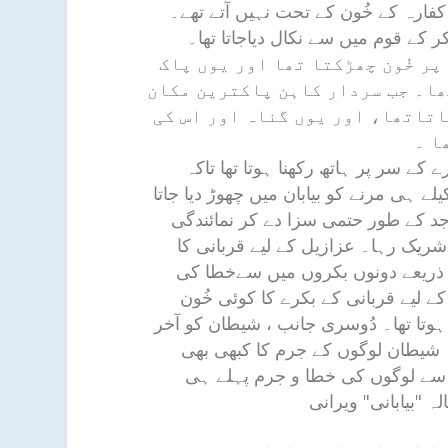
اہ کفارہ کے خُون کے تحت نہیں آتے تھے۔
کے قوم میں سے نکال دیاجاتا تھا۔
پر خُون چھڑکتا تھا اور یوں پاک
ھا۔ جب سردار کاہن پاکترین مکان
اتاتھا، اور یوں گناہ اور اس کی
ا ۔
ے سر پر ہاتھ رکھنا ہوتا تھا تاکہ
لے ہی مرنے کو بیابان میں چھوڑ دیا جاتا
 کے طور حتمی سزا دے کر نمائندگی
شریک رہا۔ عزازیل کے لیے قربانی کا
ے ذریعے دونوں بکروں میں سےخطا کی
یل کے لیے قربانی کے بکرے کا کوئی خُون
ں ہوتا تھا۔ دُوسری جانب ، شیطان کو آخر
 شیطان لوگوں کے جرم کا کبھی بھی
ؤ سے لوگوں کی خطا و جرم پہلے ہی
 "بیابانی" ویرانی