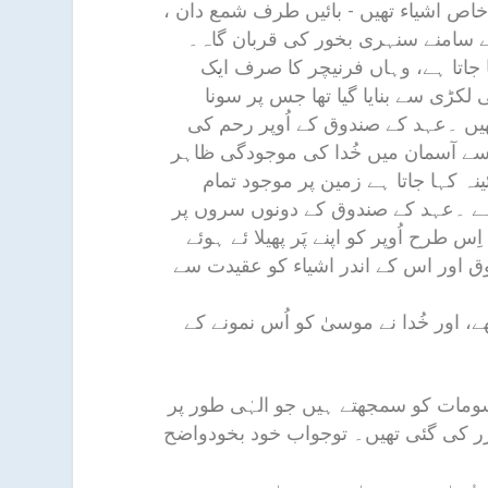
خاص اشیاء تھیں - بائیں طرف شمع دان ،
ے سامنے سنہری بخور کی قربان گاہ۔
 جاتا ہے، وہاں فرنیچر کا صرف ایک
لکڑی سے بنایا گیا تھا جس پر سونا
ھیں ۔عہد کے صندوق کے اُوپر رحم کی
سے آسمان میں خُدا کی موجودگی ظاہر
ہ کہا جاتا ہے زمین پر موجود تمام
ہے ۔عہد کے صندوق کے دونوں سروں پر
 طرح اُوپر کو اپنے پَر پھیلا ئے ہوئے
ق اور اس کے اندر اشیاء کو عقیدت سے
اور خُدا نے موسیٰ کو اُس نمونے کے
رسومات کو سمجھتے ہیں جو الہٰی طور پر
رر کی گئی تھیں۔ توجواب خود بخودواضح