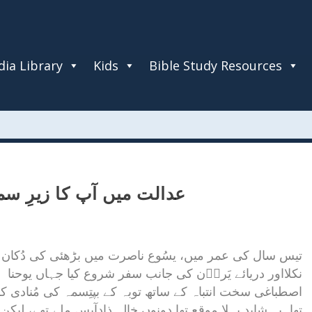
ia Library
Kids
Bible Study Resources
عدالت میں آپ کا زیرِ سم
تیس سال کی عمر میں، یسُوع ناصرت میں بڑھئی کی دُکان
نکلااور دریائے یَردؔن کی جانب سفر شروع کیا جہاں یوحنا
اصطباغی سخت انتباہ کے ساتھ توبہ کے بپتِسمہ کی مُنادی کر
تھا۔یہ شاید پہلا موقع تھا دونوں خالہ ذادآپس ملے تھے، لیک