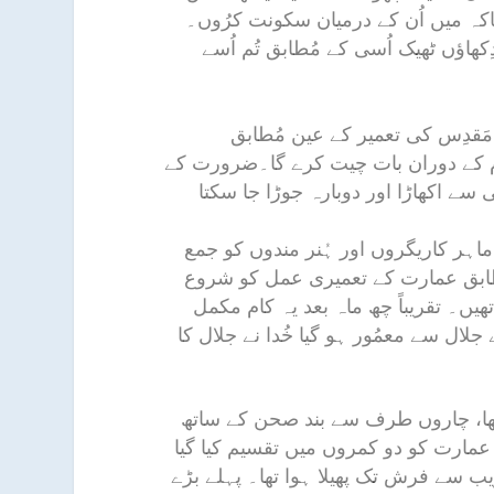
 تاکہ میں اُن کے درمیان سکونت کرُوں۔
کھاؤں ٹھیک اُسی کے مُطابق تُم اُسے
مَقدِس کی تعمیر کے عین مُطابق
ام کے دوران بات چیت کرے گا۔ضرورت کے
 سے اکھاڑا اور دوبارہ جوڑا جا سکتا
ماہر کاریگروں اور ہُنر مندوں کو جمع
 مُطابق عمارت کے تعمیری عمل کو شروع
ھیں۔ تقریباً چھ ماہ بعد یہ کام مکمل
 جلال سے معمُور ہو گیا خُدا نے جلال کا
ٹ تھا، چاروں طرف سے بند صحن کے ساتھ
ارت کو دو کمروں میں تقسیم کیا گیا
ریب سے فرش تک پھیلا ہوا تھا۔ پہلے بڑے