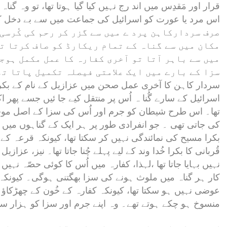
قرار اور مَقدِس میں اند رج نہیں کیا گیا ہوتا تھا، تو وہ گن
اس مرد یا عورت کو اسرائیل کی جماعت میں سے بے دخل کر 
صرف سردارکاہن پرد ے میں سے گزر کر رحم کی کُرسی 
مکان میں سے گناہ کے تمام ریکارڈ کو صاف کرتا ت
میں سے باہر آتا تو آخری کفارہ کا عمل مکمل ہوج
سزا کے بارے میں ایک علامتی فیصلہ تکمیل پاتا تھ
سردار کاہن کا آخری عمل صحن میں عزازیل کے نام کے بکرے ک
اسرائیل کے سارے گُنا ہ اُس پر منتقل کیے جا ئیں جسے پھر اکی
تھا۔ اس طرح شیطان کو جرم اور اُس کی سزا کے اصل موجد
کی جاتی تھی ۔ جو انفرادی طور پر ہر ایک کے گناہوں میں 
بکرا مسیح کی نمائندگی نہیں کر سکتا تھا، کیونکہ قرعہ ک
قُربانی کا بکرا خُدا وند کے لیے پہلے چُنا جاتا تھا۔ نیز، عزاز
نہیں بہایا جاتا تھا ،لہذا، کفارہ میں اُس کا کوئی حصّہ نہی
کار ہر گناہ میں ملوث ہونے کی سزا بھگتنی ہوگی۔ کیونکہ
عوضی نہیں ہو سکتا تھا، کیونکہ کفارہ کے خُون کے چھڑکا
منسوخ ہو چکے ہوتے تھے۔ وہ اپنے جرم اور سزا کو ہزار سالہ