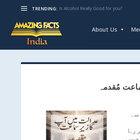
The God Who Dwells Among Us
TRENDING:
About Us
Med
اعت مُقدمہ
 سے
 رہا
ن جیسے