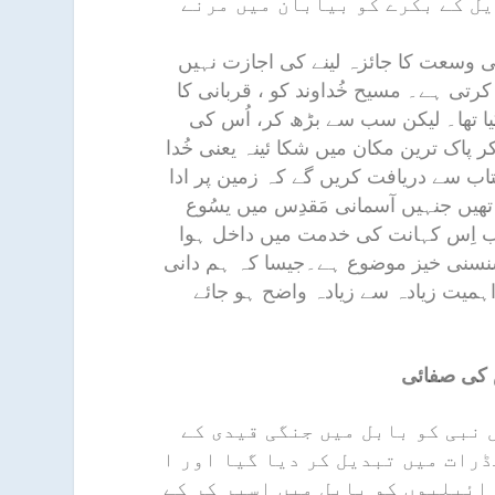
یل کے بکرے کو بیابان میں مرنے
وسعت کا جائزہ لینے کی اجازت نہیں
کرتی ہے۔ مسیح خُداوند کو ، قربانی کا
یا تھا۔ لیکن سب سے بڑھ کر، اُس کی
کر پاک ترین مکان میں شکا ئینہ یعنی خُدا
اب سے دریافت کریں گے کہ زمین پر ادا
ھیں جنہیں آسمانی مَقدِس میں یسُوع
کب اِس کہانت کی خدمت میں داخل ہوا
 سنسنی خیز موضوع ہے۔جیسا کہ ہم دانی
ں،مَقدِس کی اہمیت زیادہ سے زیادہ واضح ہو جائے
س کی صفائی
ی ایل نبی کو بابل میں جنگی قیدی کے
ڈرات میں تبدیل کر دیا گیا اور ا
رائیلیوں کو بابل میں اسیر کر کے