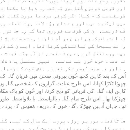
مقررہ رسُو مات اور قربانیوں کے ذریعے، گُناہ کی
اور قومی دونوں گُناہوں کا کفارہ دیا جا سکتا تھ
طریقے سے کام کیا: اگر کوئی مرد یا عورت گناہ کرت
میں ایک بے عیب اور بے داغ برّہ لانا ہوتاتھا۔ و
کے ذریعے، ان کی طرف سے ضروری تھا کہ وہ جانور 
کا اعتراف کریں اور پھر اُسے اپنے ہاتھ سے ذبح کری
والے مسیحا کی نمائندگی کرتا تھا۔ ایمان کے ذری
بچے پرمنتقل کر رہے ہوتے تھے، ان کی جگہ نجات دہ
نا تھا۔ خود خُون بہانے سے، انہیں مسلسل یاد دلای
ہے اور وہ صرف دُوسرے کی کفارہ بخش مَوت کے وسیلہ
اُس کے بعد کاہن کچھ خُون بیرونی صحن میں قربان گاہ کے 
چھوٹا ٹکڑا کھاتا، اس طرح عبادت گزاروں کےشخصی گناہوں کو ا
کاہن اپنے گناہ کی قربانی کو ذبح کرتا، اور خُون کو پاک مکا
چھڑکتا تھا۔ اس طرح تمام گناہ، بالواسطہ یا بلاواسطہ طور 
تھے جہاں اُنہیں چھڑکے گئے خون کے ذریعے مَقدِس کے پردے پر
جاتاتھا۔ یوں ہر روز، پورے ایک سال کے لیے، گناہ
ہے جو کاہنوں کی روزانہ کی خدمت کے ذریعہ سرانج