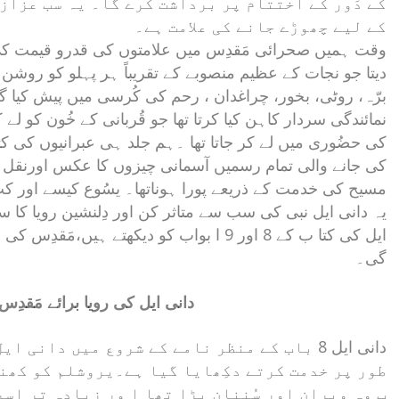
کے دَور کے اختتام پر برداشت کرے گا۔ یہ سب عزاز
کے لیے چھوڑے جانے کی علامت ہے۔
وقت ہمیں صحرائی مَقدِس میں علامتوں کی قدرو قیمت کی 
دیتا جو نجات کے عظیم منصوبے کے تقریباً ہر پہلو کو روشن 
برّہ، روٹی، بخور، چراغدان ، رحم کی کُرسی میں پیش کیا گ
نمائندگی سردار کاہن کیا کرتا تھا جو قُربانی کے خُون کو لے 
کی حضُوری میں لے کر جاتا تھا ۔ہم جلد ہی عبرانیوں کی کت
کی جانے والی تمام رسمیں آسمانی چیزوں کا عکس اورنقل ت
مسیح کی خدمت کے ذریعے پورا ہوناتھا۔ یسُوع کیسے اور 
یہ دانی ایل نبی کی سب سے متاثر کن اور دِلنشین رویا کا
ایل کی کتا ب کے 8 اور 9 ا بواب کو دیکھتے ہی
گی۔
دانی ایل کی رویا برائے مَقدِ
دانی ایل 8 باب کے منظر نامے کے شروع میں دان
طور پر خدمت کرتے دکِھایا گیا ہے۔یروشلم کو کھن
ب وہ ویران اور سُننان پڑا تھا ا ور زیادہ تر اس