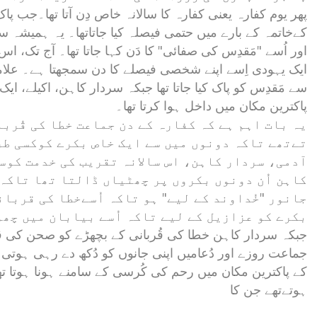
پھر یوم کفارہ یعنی کفارہ کا سالانہ خاص دِن آتا تھا۔جب پا
کےخاتمہ کے بارے میں حتمی فیصلہ کیا جاتاتھا۔ یہ ہمیشہ سات
اور اُسے "مَقدِس کی صفائی" کا دَن کہا جاتا تھا۔ آج تک، 
ایک یہودی اِسے اپنے شخصی فیصلے کا دن سمجھتا ہے۔ علا
سے مَقدِس کو پاک کیا جاتا تھا جبکہ سردار کاہن، اکیلے، ایک
پاکترین مکان میں داخل ہوا کرتا تھا۔
یہ بات اہم ہے کہ کفارہ کے دن جماعت خطا کی قُربا
تےتھے تاکہ دونوں میں سے ایک خاص بکرے کوکسی طر
آدمی، سردار کاہن، اس سالانہ تقریب کی خدمت کو
کاہن اُن دونوں بکروں پر چھٹیاں ڈالتا تھا تاکہ 
جانور "خُداوند کے لیے" ہو تاکہ اُسےخطا کی قربا
بکرے کو عزازیل کے لیے تاکہ اُسے بیابان میں چھو
جبکہ سردار کاہن خطا کی قُربانی کے بچھڑے کو صحن کی قرب
جماعت روزے اور دُعامیں اپنی جانوں کو دُکھ دے رہی ہوتی
کے پاکترین مکان میں رحم کی کُرسی کے سامنے ہونا ہوتا 
ہوتےتھے جن کا