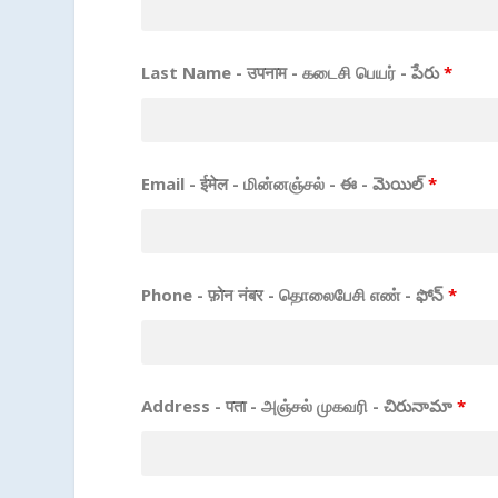
Last Name - उपनाम - கடைசி பெயர் - పేరు
*
Email - ईमेल - மின்னஞ்சல் - ఈ - మెయిల్
*
Phone - फ़ोन नंबर - தொலைபேசி எண் - ఫోన్
*
Address - पता - அஞ்சல் முகவரி - చిరునామా
*