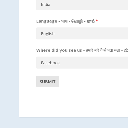
Language - भाषा - மொழி - భాష
*
Where did you see us - हमारे बारे कैसे पता चला - 