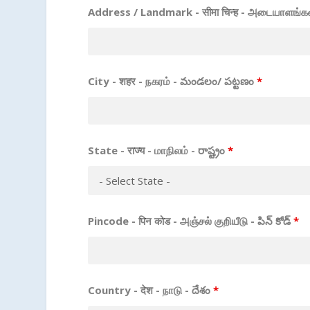
Address / Landmark - सीमा चिन्ह - அடையாளங்கள்
City - शहर - நகரம் - మండలం/ పట్టణం
*
State - राज्य - மாநிலம் - రాష్ట్రం
*
Pincode - पिन कोड - அஞ்சல் குறியீடு - పిన్ కోడ్
*
Country - देश - நாடு - దేశం
*