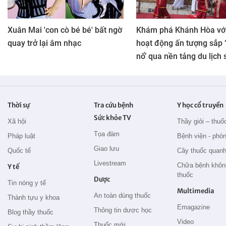
Xuân Mai 'con cò bé bé' bất ngờ
Khám phá Khánh Hòa với
quay trở lại âm nhạc
hoạt động ấn tượng sắp 
nổ’ qua nền tảng du lịch 
Thời sự
Tra cứu bệnh
Y học cổ truyền
Sức khỏe TV
Xã hội
Thầy giỏi – thuố
Tọa đàm
Pháp luật
Bệnh viện - phò
Giao lưu
Quốc tế
Cây thuốc quanh
Livestream
Chữa bệnh khôn
Y tế
thuốc
Dược
Tin nóng y tế
Multimedia
An toàn dùng thuốc
Thành tựu y khoa
Emagazine
Thông tin dược học
Blog thầy thuốc
Video
Thuốc mới