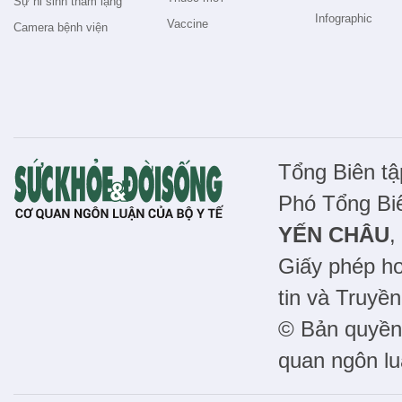
Sự hi sinh thầm lặng
Infographic
Vaccine
Camera bệnh viện
Tổng Biên t
Phó Tổng Bi
YẾN CHÂU
,
Giấy phép h
tin và Truyề
© Bản quyền 
quan ngôn lu