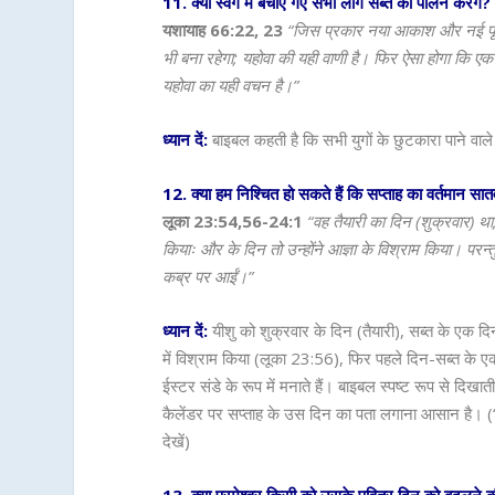
11. क्या स्वर्ग में बचाए गए सभी लोग सब्त का पालन करेंगे?
यशायाह 66:22, 23
“जिस प्रकार नया आकाश और नई पृथ्वी, 
भी बना रहेगा; यहोवा की यही वाणी है। फिर ऐसा होगा कि एक 
यहोवा का यही वचन है।”
ध्यान दें:
बाइबल कहती है कि सभी युगों के छुटकारा पाने वाले 
12. क्या हम निश्चित हो सकते हैं कि सप्ताह का वर्तमान सा
लूका 23:54,56-24:1
“वह तैयारी का दिन (शुक्रवार) 
कियाः और के दिन तो उन्होंने आज्ञा के विश्राम किया। परन्तु
कब्र पर आईं।”
ध्यान दें:
यीशु को शुक्रवार के दिन (तैयारी), सब्त के एक द
में विश्राम किया (लूका 23:56), फिर पहले दिन-सब्त क
ईस्टर संडे के रूप में मनाते हैं। बाइबल स्पष्ट रूप से दि
कैलेंडर पर सप्ताह के उस दिन का पता लगाना आसान है। (“श
देखें)
13. क्या परमेश्वर किसी को उसके पवित्र दिन को बदलने क